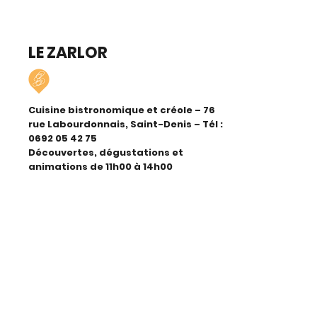
LE ZARLOR
Cuisine bistronomique et créole – 76
rue Labourdonnais, Saint-Denis – Tél :
0692 05 42 75
Découvertes, dégustations et
animations de 11h00 à 14h00
MAISON MOKA
Coffee shop/brunch – 67 rue Victor
Mac-Auliffe, Saint-Denis – Tél :
0692