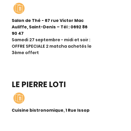
Salon de Thé - 67 rue Victor Mac
Auliffe, Saint-Denis – Tél :
0692 86
90 47
Samedi 27 septembre - midi et soir :
OFFRE SPECIALE 2 matcha achetés le
3ème offert
LE PIERRE LOTI
Cuisine bistronomique,
1 Rue Issop
Ravate
, Saint-Denis – Tél : 0
262 50
01 92
Du 24/09 au 26/09 - midi et soir &