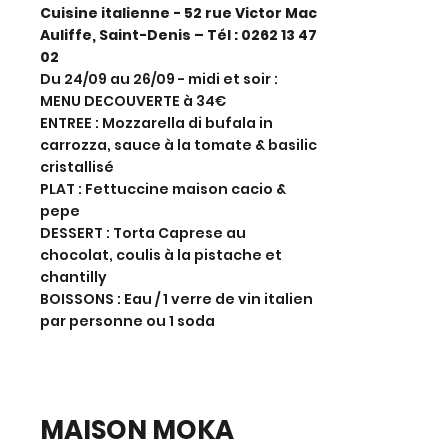
Cuisine italienne - 52 rue Victor Mac
Auliffe, Saint-Denis – Tél :
0262 13 47
02
Du 24/09 au 26/09 - midi et soir :
MENU DECOUVERTE à 34€
ENTREE : Mozzarella di bufala in
carrozza, sauce à la tomate & basilic
cristallisé
PLAT : Fettuccine maison cacio &
pepe
DESSERT : Torta Caprese au
chocolat, coulis à la pistache et
chantilly
BOISSONS : Eau / 1 verre de vin italien
par personne ou 1 soda
MAISON MOKA