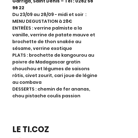
Garriga, Saint Denis – Tél :
0262 56
96 22
Du 23/09 au 28/09 - midi et soir :
MENU DEGUSTATION à 28€
ENTRÉES : verrine palmiste a la
vanille, verrine de patate mauve et
brochette de thon snakée au
sésame, verrine exotique
PLATS : brochette de kangourou au
poivre de Madagascar gratin
chouchou et légumes de saisons
rôtis, civet zourit, cari joue de légine
au combava
DESSERTS : chemin de fer ananas,
chou pistache coulis passion
LE TI.COZ