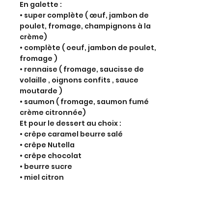
En galette :
•⁠ ⁠super complète ( œuf, jambon de
poulet, fromage, champignons à la
crème)
•⁠ ⁠⁠complète ( oeuf, jambon de poulet,
fromage )
•⁠ ⁠⁠rennaise ( fromage, saucisse de
volaille , oignons confits , sauce
moutarde )
•⁠ ⁠⁠saumon ( fromage, saumon fumé
crème citronnée)
Et pour le dessert au choix :
•⁠ ⁠crêpe caramel beurre salé
•⁠ ⁠⁠crêpe Nutella
•⁠ ⁠⁠crêpe chocolat
•⁠ ⁠⁠beurre sucre
•⁠ ⁠⁠miel citron